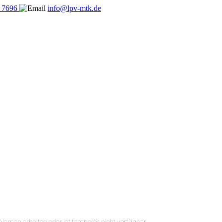
5 7696
info@lpv-mtk.de
n Namen erhalten oder ist temporär nicht verfügbar.