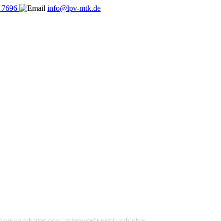
5 7696
info@lpv-mtk.de
n Namen erhalten oder ist temporär nicht verfügbar.