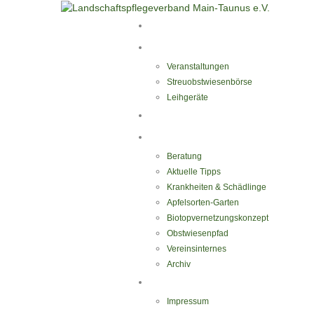
Start
Aktivitäten
Veranstaltungen
Streuobstwiesenbörse
Leihgeräte
Blüten-Reiche für Insekten
Informationen
Beratung
Aktuelle Tipps
Krankheiten & Schädlinge
Apfelsorten-Garten
Biotopvernetzungskonzept
Obstwiesenpfad
Vereinsinternes
Archiv
Kontakt
Impressum