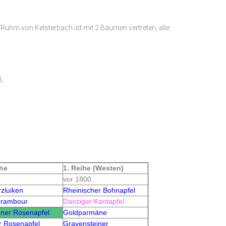
 Ruhm von Kelsterbach ist mit 2 Bäumen vertreten, alle
,
ihe
1. Reihe (Westen)
vor 1800
zluiken
Rheinischer Bohnapfel
rrambour
Danziger Kantapfel
ner Rosenapfel
Goldparmäne
r Rosenapfel
Gravensteiner