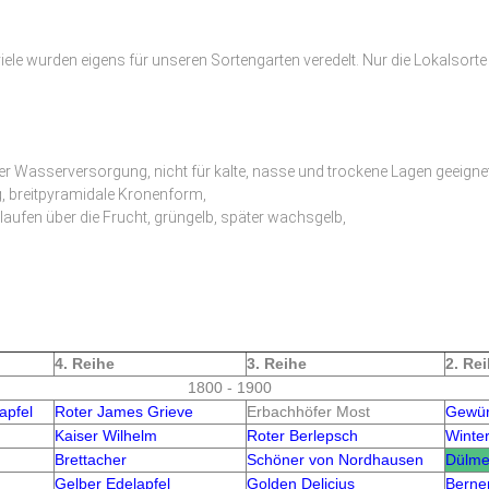
iele wurden eigens für unseren Sortengarten veredelt. Nur die Lokalsorte
er Wasserversorgung, nicht für kalte, nasse und trockene Lagen geeignet
g, breitpyramidale Kronenform,
en laufen über die Frucht, grüngelb, später wachsgelb,
4. Reihe
3. Reihe
2. Re
1800 - 1900
apfel
Roter James Grieve
Erbachhöfer Most
Gewür
Kaiser Wilhelm
Roter Berlepsch
Winte
Brettacher
Schöner von Nordhausen
Dülme
Gelber Edelapfel
Golden Delicius
Berne