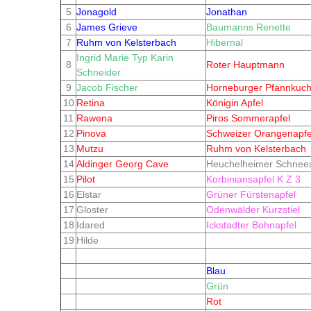
5
Jonagold
Jonathan
6
James Grieve
Baumanns Renette
7
Ruhm von Kelsterbach
Hibernal
Ingrid Marie Typ Karin
8
Roter Hauptmann
Schneider
9
Jacob Fischer
Horneburger Pfannkuch
10
Retina
Königin Apfel
11
Rawena
Piros Sommerapfel
12
Pinova
Schweizer Orangenapfe
13
Mutzu
Ruhm von Kelsterbach
14
Aldinger Georg Cave
Heuchelheimer Schneea
15
Pilot
Korbiniansapfel K Z 3
16
Elstar
Grüner Fürstenapfel
17
Gloster
Odenwälder Kurzstiel
18
Idared
Ickstadter Bohnapfel
19
Hilde
Blau
Grün
Rot