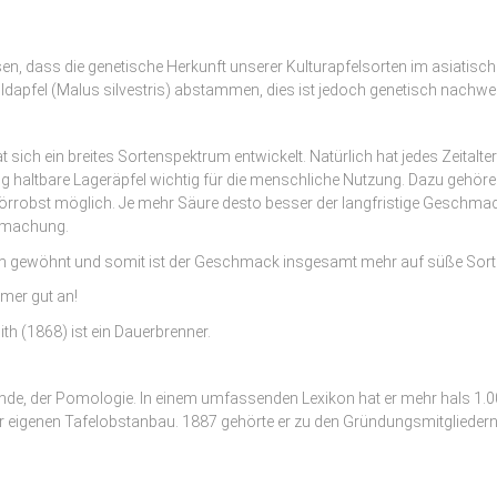
, dass die genetische Herkunft unserer Kulturapfelsorten im asiatischen 
pfel (Malus silvestris) abstammen, dies ist jedoch genetisch nachweisl
 sich ein breites Sortenspektrum entwickelt. Natürlich hat jedes Zeitalte
 haltbare Lageräpfel wichtig für die menschliche Nutzung. Dazu gehöre
rrobst möglich. Je mehr Säure desto besser der langfristige Geschmack
armachung.
 gewöhnt und somit ist der Geschmack insgesamt mehr auf süße Sorten 
mmer gut an!
h (1868) ist ein Dauerbrenner.
nde, der Pomologie. In einem umfassenden Lexikon hat er mehr hals 1.0
r eigenen Tafelobstanbau. 1887 gehörte er zu den Gründungsmitglieder