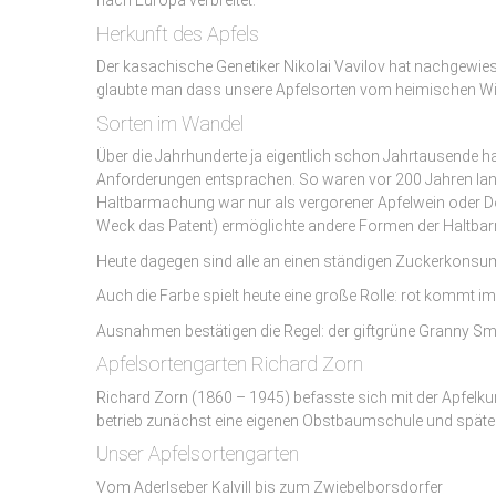
nach Europa verbreitet.
Herkunft des Apfels
Der kasachische Genetiker Nikolai Vavilov hat nachgewiesen
glaubte man dass unsere Apfelsorten vom heimischen Wilda
Sorten im Wandel
Über die Jahrhunderte ja eigentlich schon Jahrtausende hat
Anforderungen entsprachen. So waren vor 200 Jahren lang
Haltbarmachung war nur als vergorener Apfelwein oder Dö
Weck das Patent) ermöglichte andere Formen der Haltb
Heute dagegen sind alle an einen ständigen Zuckerkonsum
Auch die Farbe spielt heute eine große Rolle: rot kommt i
Ausnahmen bestätigen die Regel: der giftgrüne Granny Smit
Apfelsortengarten Richard Zorn
Richard Zorn (1860 – 1945) befasste sich mit der Apfelku
betrieb zunächst eine eigenen Obstbaumschule und späte
Unser Apfelsortengarten
Vom Aderlseber Kalvill bis zum Zwiebelborsdorfer