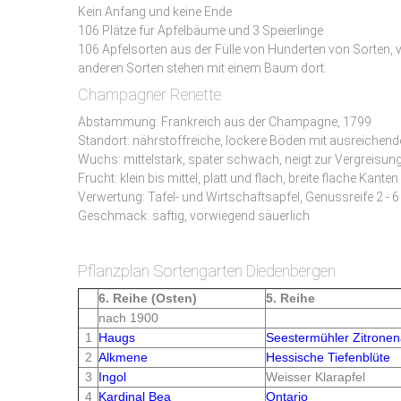
Kein Anfang und keine Ende
106 Plätze für Apfelbäume und 3 Speierlinge
106 Apfelsorten aus der Fülle von Hunderten von Sorten, v
anderen Sorten stehen mit einem Baum dort.
Champagner Renette
Abstammung: Frankreich aus der Champagne, 1799
Standort: nährstoffreiche, lockere Böden mit ausreichend
Wuchs: mittelstark, später schwach, neigt zur Vergreisun
Frucht: klein bis mittel, platt und flach, breite flache Kant
Verwertung: Tafel- und Wirtschaftsapfel, Genussreife 2 - 6
Geschmack: saftig, vorwiegend säuerlich
Pflanzplan Sortengarten Diedenbergen
6. Reihe (Osten)
5. Reihe
nach 1900
1
Haugs
Seestermühler Zitronen
2
Alkmene
Hessische Tiefenblüte
3
Ingol
Weisser Klarapfel
4
Kardinal Bea
Ontario