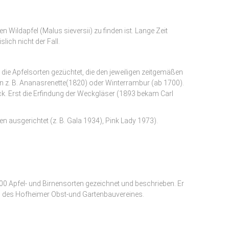
Wildapfel (Malus sieversii) zu finden ist. Lange Zeit
ich nicht der Fall.
r die Apfelsorten gezüchtet, die den jeweiligen zeitgemäßen
n z. B. Ananasrenette(1820) oder Winterrambur (ab 1700).
. Erst die Erfindung der Weckgläser (1893 bekam Carl
ausgerichtet (z. B. Gala 1934), Pink Lady 1973).
00 Apfel- und Birnensorten gezeichnet und beschrieben. Er
n des Hofheimer Obst-und Gartenbauvereines.