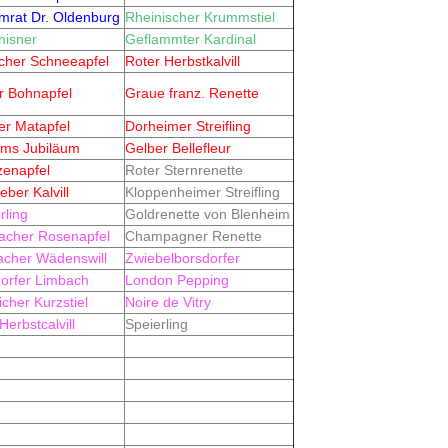
mrat Dr. Oldenburg
Rheinischer Krummstiel
hisner
Geflammter Kardinal
scher Schneeapfel
Roter Herbstkalvill
r Bohnapfel
Graue franz. Renette
er Matapfel
Dorheimer Streifling
ms Jubiläum
Gelber Bellefleur
enapfel
Roter Sternrenette
eber Kalvill
Kloppenheimer Streifling
rling
Goldrenette von Blenheim
cher Rosenapfel
Champagner Renette
acher Wädenswill
Zwiebelborsdorfer
orfer Limbach
London Pepping
icher Kurzstiel
Noire de Vitry
Herbstcalvill
Speierling