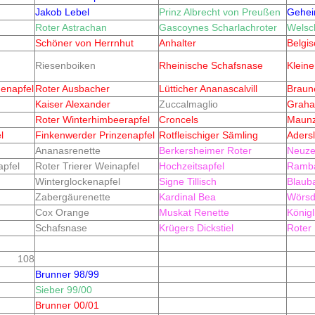
Jakob Lebel
Prinz Albrecht von Preußen
Gehei
Roter Astrachan
Gascoynes Scharlachroter
Welsc
Schöner von Herrnhut
Anhalter
Belgi
Riesenboiken
Rheinische Schafsnase
Kleine
enapfel
Roter Ausbacher
Lütticher Ananascalvill
Braun
Kaiser Alexander
Zuccalmaglio
Graha
Roter Winterhimbeerapfel
Croncels
Maunz
l
Finkenwerder Prinzenapfel
Rotfleischiger Sämling
Adersl
Ananasrenette
Berkersheimer Roter
Neuze
pfel
Roter Trierer Weinapfel
Hochzeitsapfel
Ramba
Winterglockenapfel
Signe Tillisch
Blaub
Zabergäurenette
Kardinal Bea
Wörsd
Cox Orange
Muskat Renette
Königl
Schafsnase
Krügers Dickstiel
Roter 
108
Brunner 98/99
Sieber 99/00
Brunner 00/01