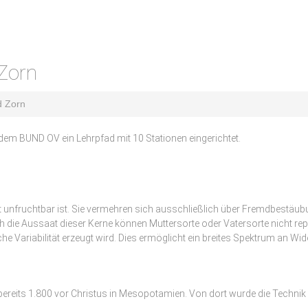
 Zorn
d Zorn
dem BUND OV ein Lehrpfad mit 10 Stationen eingerichtet.
bst unfruchtbar ist. Sie vermehren sich ausschließlich über Fremdbestäu
 die Aussaat dieser Kerne können Muttersorte oder Vatersorte nicht repro
he Variabilität erzeugt wird. Dies ermöglicht ein breites Spektrum an W
 bereits 1.800 vor Christus in Mesopotamien. Von dort wurde die Techn