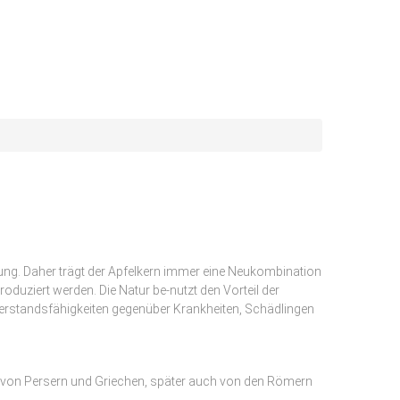
bung. Daher trägt der Apfelkern immer eine Neukombination
duziert werden. Die Natur be-nutzt den Vorteil der
iderstandsfähigkeiten gegenüber Krankheiten, Schädlingen
ik von Persern und Griechen, später auch von den Römern