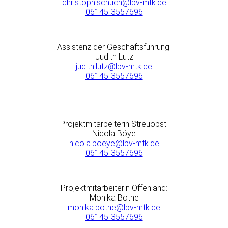
christoph.schuch@lpv-mtk.de
06145-3557696
Assistenz der Geschäftsführung:
Judith Lutz
judith.lutz@lpv-mtk.de
06145-3557696
Projektmitarbeiterin Streuobst:
Nicola Böye
nicola.boeye@lpv-mtk.de
06145-3557696
Projektmitarbeiterin Offenland:
Monika Bothe
monika.bothe@lpv-mtk.de
06145-3557696