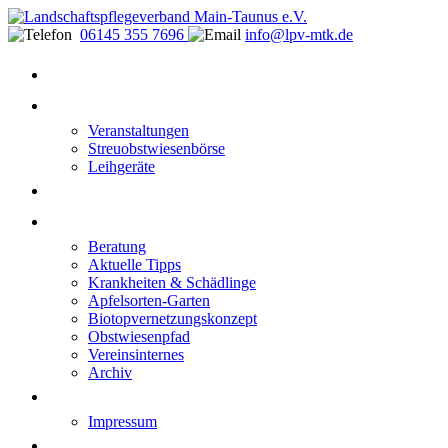
06145 355 7696
info@lpv-mtk.de
Start
Aktivitäten
Veranstaltungen
Streuobstwiesenbörse
Leihgeräte
Blüten-Reiche für Insekten
Informationen
Beratung
Aktuelle Tipps
Krankheiten & Schädlinge
Apfelsorten-Garten
Biotopvernetzungskonzept
Obstwiesenpfad
Vereinsinternes
Archiv
Kontakt
Impressum
Datenschutzerklärung