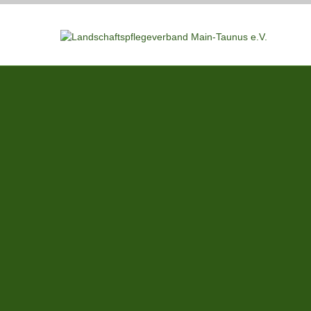
START
AKTIVITÄTEN
BLÜTEN-REICHE FÜR INSEKTEN
INFORMATIONEN
Beratung
Aktuelle Tipps
Krankheite
KONTAKT