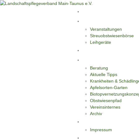
Start
Aktivitäten
Veranstaltungen
Streuobstwiesenbörse
Leihgeräte
Blüten-Reiche für Insekten
Informationen
Beratung
Aktuelle Tipps
Krankheiten & Schädling
Apfelsorten-Garten
Biotopvernetzungskonze
Obstwiesenpfad
Vereinsinternes
Archiv
Kontakt
Impressum
Datenschutzerklärung