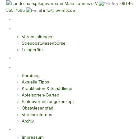
06145
355 7696
info@lpv-mtk.de
Start
Aktivitäten
Veranstaltungen
Streuobstwiesenbörse
Leihgeräte
Blüten-Reiche für Insekten
Informationen
Beratung
Aktuelle Tipps
Krankheiten & Schädlinge
Apfelsorten-Garten
Biotopvernetzungskonzept
Obstwiesenpfad
Vereinsinternes
Archiv
Kontakt
Impressum