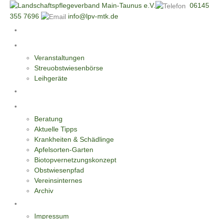
06145
355 7696
info@lpv-mtk.de
Start
Aktivitäten
Veranstaltungen
Streuobstwiesenbörse
Leihgeräte
Blüten-Reiche für Insekten
Informationen
Beratung
Aktuelle Tipps
Krankheiten & Schädlinge
Apfelsorten-Garten
Biotopvernetzungskonzept
Obstwiesenpfad
Vereinsinternes
Archiv
Kontakt
Impressum