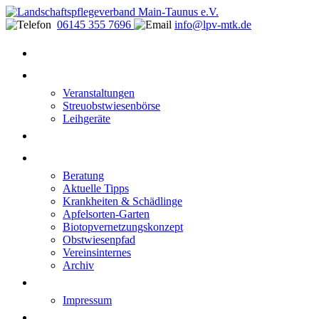
06145 355 7696
info@lpv-mtk.de
Start
Aktivitäten
Veranstaltungen
Streuobstwiesenbörse
Leihgeräte
Blüten-Reiche für Insekten
Informationen
Beratung
Aktuelle Tipps
Krankheiten & Schädlinge
Apfelsorten-Garten
Biotopvernetzungskonzept
Obstwiesenpfad
Vereinsinternes
Archiv
Kontakt
Impressum
Datenschutzerklärung