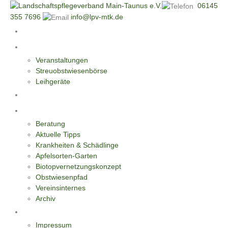
06145
355 7696
info@lpv-mtk.de
Start
Aktivitäten
Veranstaltungen
Streuobstwiesenbörse
Leihgeräte
Blüten-Reiche für Insekten
Informationen
Beratung
Aktuelle Tipps
Krankheiten & Schädlinge
Apfelsorten-Garten
Biotopvernetzungskonzept
Obstwiesenpfad
Vereinsinternes
Archiv
Kontakt
Impressum