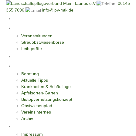
06145
355 7696
info@lpv-mtk.de
Start
Aktivitäten
Veranstaltungen
Streuobstwiesenbörse
Leihgeräte
Blüten-Reiche für Insekten
Informationen
Beratung
Aktuelle Tipps
Krankheiten & Schädlinge
Apfelsorten-Garten
Biotopvernetzungskonzept
Obstwiesenpfad
Vereinsinternes
Archiv
Kontakt
Impressum