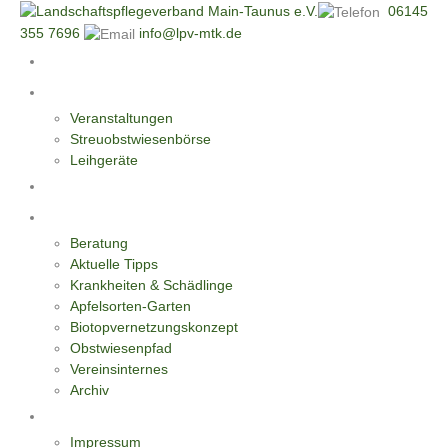
06145
355 7696
info@lpv-mtk.de
Start
Aktivitäten
Veranstaltungen
Streuobstwiesenbörse
Leihgeräte
Blüten-Reiche für Insekten
Informationen
Beratung
Aktuelle Tipps
Krankheiten & Schädlinge
Apfelsorten-Garten
Biotopvernetzungskonzept
Obstwiesenpfad
Vereinsinternes
Archiv
Kontakt
Impressum