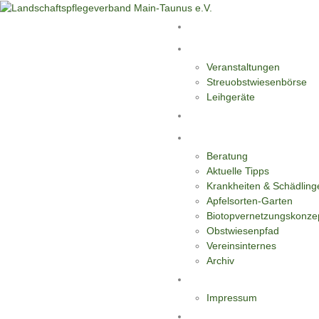
Start
Aktivitäten
Veranstaltungen
Streuobstwiesenbörse
Leihgeräte
Blüten-Reiche für Insekten
Informationen
Beratung
Aktuelle Tipps
Krankheiten & Schädling
Apfelsorten-Garten
Biotopvernetzungskonze
Obstwiesenpfad
Vereinsinternes
Archiv
Kontakt
Impressum
Datenschutzerklärung