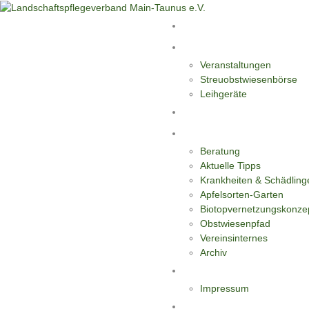
Start
Aktivitäten
Veranstaltungen
Streuobstwiesenbörse
Leihgeräte
Blüten-Reiche für Insekten
Informationen
Beratung
Aktuelle Tipps
Krankheiten & Schädling
Apfelsorten-Garten
Biotopvernetzungskonze
Obstwiesenpfad
Vereinsinternes
Archiv
Kontakt
Impressum
Datenschutzerklärung