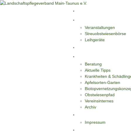
Start
Aktivitäten
Veranstaltungen
Streuobstwiesenbörse
Leihgeräte
Blüten-Reiche für Insekten
Informationen
Beratung
Aktuelle Tipps
Krankheiten & Schädling
Apfelsorten-Garten
Biotopvernetzungskonze
Obstwiesenpfad
Vereinsinternes
Archiv
Kontakt
Impressum
Datenschutzerklärung