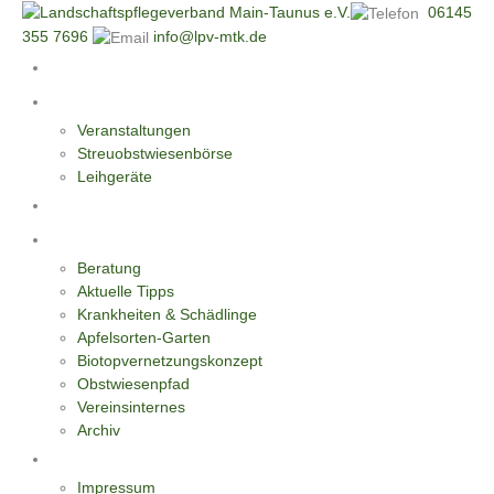
06145
355 7696
info@lpv-mtk.de
Start
Aktivitäten
Veranstaltungen
Streuobstwiesenbörse
Leihgeräte
Blüten-Reiche für Insekten
Informationen
Beratung
Aktuelle Tipps
Krankheiten & Schädlinge
Apfelsorten-Garten
Biotopvernetzungskonzept
Obstwiesenpfad
Vereinsinternes
Archiv
Kontakt
Impressum